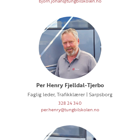
bjorn.johan@tungbilskolen.no
Per Henry Fjelldal-Tjerbo
Faglig leder, Trafikklærer | Sarpsborg
328 24 340
per.henry@tungbilskolen.no