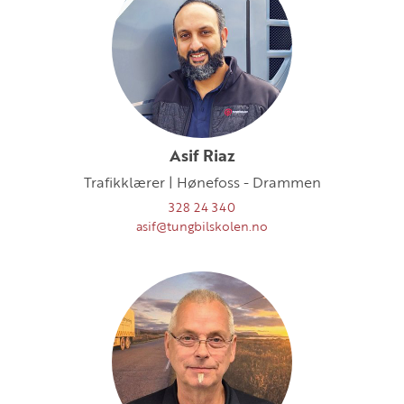
Asif Riaz
Trafikklærer | Hønefoss - Drammen
328 24 340
asif@tungbilskolen.no