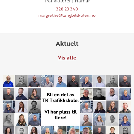
Trafikklærer | Hamar
328 23 340
margrethe@tungbilskolen.no
Aktuelt
Vis alle