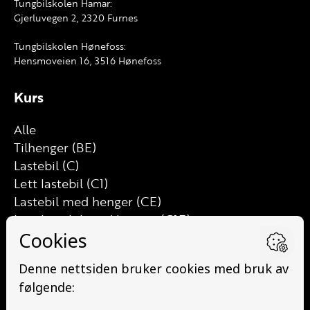
Tungbilskolen Hamar:
Gjerluvegen 2, 2320 Furnes
Tungbilskolen Hønefoss:
Hensmoveien 16, 3516 Hønefoss
Kurs
Alle
Tilhenger (BE)
Lastebil (C)
Lett lastebil (C1)
Lastebil med henger (CE)
Lett lastebil med henger (C1E)
Buss (D)
Buss med henger (DE)
Minibuss (D1)
Minibuss med henger (D1E)
Grunnutdanning Gods (YDG – YSK)