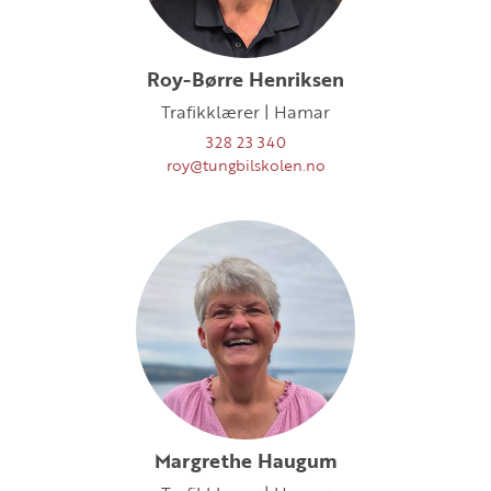
Roy-Børre Henriksen
Trafikklærer | Hamar
328 23 340
roy@tungbilskolen.no
Margrethe Haugum