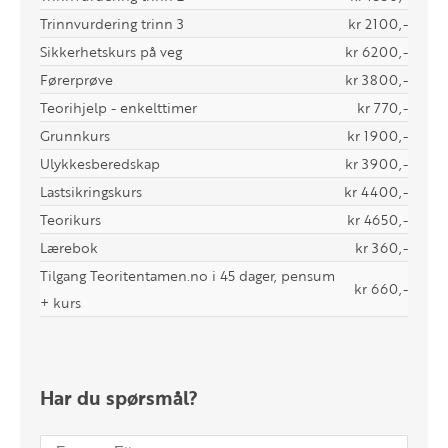
Trinnvurdering trinn 3
kr 2100,-
Sikkerhetskurs på veg
kr 6200,-
Førerprøve
kr 3800,-
Teorihjelp - enkelttimer
kr 770,-
Grunnkurs
kr 1900,-
Ulykkesberedskap
kr 3900,-
Lastsikringskurs
kr 4400,-
Teorikurs
kr 4650,-
Lærebok
kr 360,-
Tilgang Teoritentamen.no i 45 dager, pensum
kr 660,-
+ kurs
Har du spørsmål?