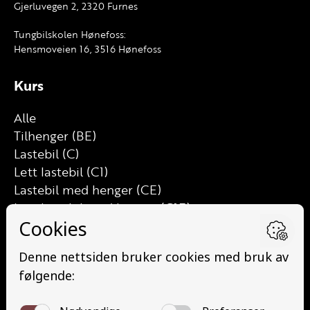
Gjerluvegen 2, 2320 Furnes
Tungbilskolen Hønefoss:
Hensmoveien 16, 3516 Hønefoss
Kurs
Alle
Tilhenger (BE)
Lastebil (C)
Lett lastebil (C1)
Lastebil med henger (CE)
Lett lastebil med henger (C1E)
Buss (D)
Buss med henger (DE)
Minibuss (D1)
Minibuss med henger (D1E)
Grunnutdanning Gods (YDG – YSK)