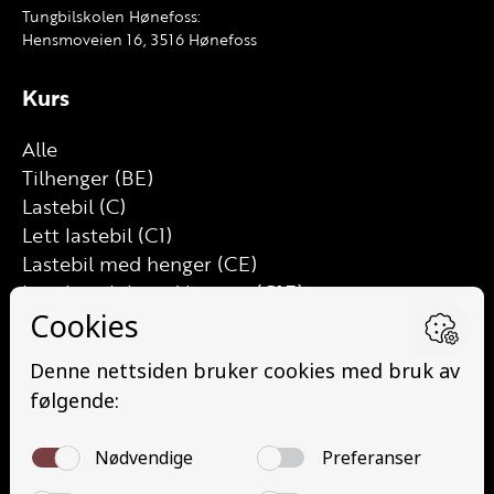
Tungbilskolen Hønefoss:
Hensmoveien 16, 3516 Hønefoss
Kurs
Alle
Tilhenger (BE)
Lastebil (C)
Lett lastebil (C1)
Lastebil med henger (CE)
Lett lastebil med henger (C1E)
Buss (D)
Buss med henger (DE)
Minibuss (D1)
Minibuss med henger (D1E)
Grunnutdanning Gods (YDG – YSK)
Grunnutdanning Person (YDP – YSK)
YSK Gods etterutdanning (EYDG)