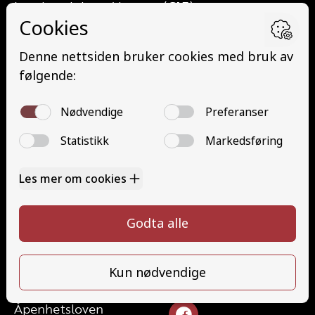
Lett lastebil med henger (C1E)
Buss (D)
Buss med henger (DE)
Minibuss (D1)
Minibuss med henger (D1E)
Grunnutdanning Gods (YDG – YSK)
Grunnutdanning Person (YDP – YSK)
YSK Gods etterutdanning (EYDG)
YSK Person etterutdanning (EYDP)
Kontakt
Kontakt oss
Ta førerkort
328 24 340
Priser
post@tungbilskolen.no
Elevside
Ansatte
Følg oss
Kontakt oss
Åpenhetsloven