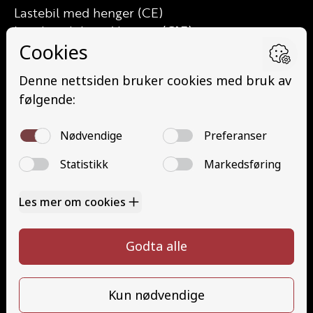
Lastebil med henger (CE)
Lett lastebil med henger (C1E)
Buss (D)
Buss med henger (DE)
Minibuss (D1)
Minibuss med henger (D1E)
Grunnutdanning Gods (YDG – YSK)
Grunnutdanning Person (YDP – YSK)
YSK Gods etterutdanning (EYDG)
YSK Person etterutdanning (EYDP)
Kontakt
Kontakt oss
Ta førerkort
328 24 340
Priser
post@tungbilskolen.no
Elevside
Ansatte
Følg oss