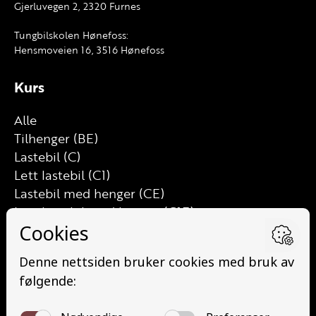
Gjerluvegen 2, 2320 Furnes
Tungbilskolen Hønefoss:
Hensmoveien 16, 3516 Hønefoss
Kurs
Alle
Tilhenger (BE)
Lastebil (C)
Lett lastebil (C1)
Lastebil med henger (CE)
Lett lastebil med henger (C1E)
Buss (D)
Buss med henger (DE)
Minibuss (D1)
Minibuss med henger (D1E)
Grunnutdanning Gods (YDG – YSK)