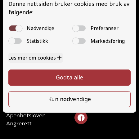
Minibuss (D1)
Minibuss med henger (D1E)
Grunnutdanning Gods (YDG – YSK)
Grunnutdanning Person (YDP – YSK)
YSK Gods etterutdanning (EYDG)
YSK Person etterutdanning (EYDP)
Kontakt
Kontakt oss
Ta førerkort
328 24 340
Priser
post@tungbilskolen.no
Elevside
Ansatte
Følg oss
Kontakt oss
Åpenhetsloven
Angrerett