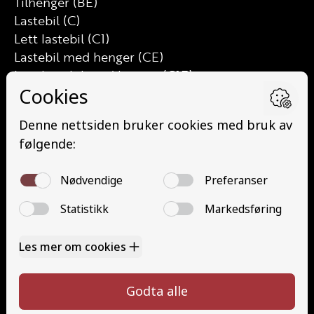
Tilhenger (BE)
Lastebil (C)
Lett lastebil (C1)
Lastebil med henger (CE)
Lett lastebil med henger (C1E)
Buss (D)
Buss med henger (DE)
Minibuss (D1)
Minibuss med henger (D1E)
Grunnutdanning Gods (YDG – YSK)
Grunnutdanning Person (YDP – YSK)
YSK Gods etterutdanning (EYDG)
YSK Person etterutdanning (EYDP)
Kontakt
Kontakt oss
Ta førerkort
328 24 340
Priser
post@tungbilskolen.no