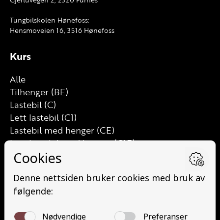
Tungbilskolen Hønefoss:
Hensmoveien 16, 3516 Hønefoss
Kurs
Alle
Tilhenger (BE)
Lastebil (C)
Lett lastebil (C1)
Lastebil med henger (CE)
Lett lastebil med henger (C1E)
Buss (D)
Buss med henger (DE)
Minibuss (D1)
Minibuss med henger (D1E)
Grunnutdanning Gods (YDG – YSK)
Grunnutdanning Person (YDP – YSK)