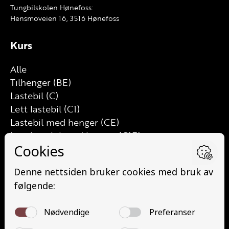
Tungbilskolen Hønefoss:
Hensmoveien 16, 3516 Hønefoss
Kurs
Alle
Tilhenger (BE)
Lastebil (C)
Lett lastebil (C1)
Lastebil med henger (CE)
Lett lastebil med henger (C1E)
Buss (D)
Buss med henger (DE)
Minibuss (D1)
Minibuss med henger (D1E)
Grunnutdanning Gods (YDG – YSK)
Grunnutdanning Person (YDP – YSK)
YSK Gods etterutdanning (EYDG)