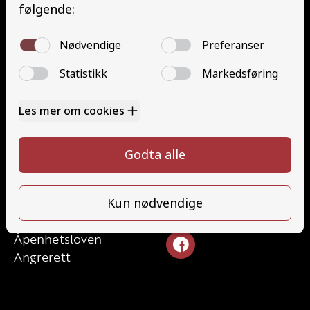
Minibuss med henger (D1E)
Grunnutdanning Gods (YDG – YSK)
Grunnutdanning Person (YDP – YSK)
YSK Gods etterutdanning (EYDG)
YSK Person etterutdanning (EYDP)
Kontakt
Kontakt oss
Ta førerkort
328 24 340
Priser
post@tungbilskolen.no
Elevside
Ansatte
Følg oss
Kontakt oss
Åpenhetsloven
Angrerett