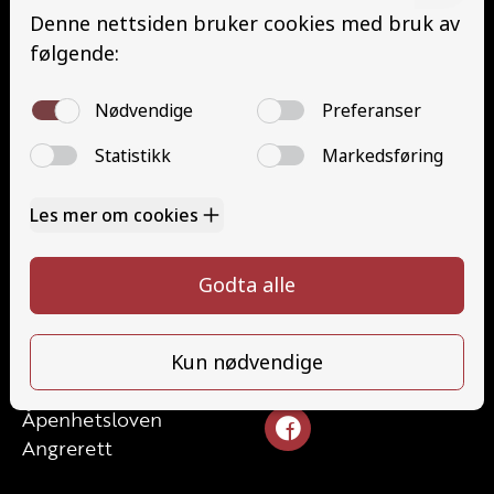
Buss med henger (DE)
Minibuss (D1)
Minibuss med henger (D1E)
Grunnutdanning Gods (YDG – YSK)
Grunnutdanning Person (YDP – YSK)
YSK Gods etterutdanning (EYDG)
YSK Person etterutdanning (EYDP)
Kontakt
Kontakt oss
Ta førerkort
328 24 340
Priser
post@tungbilskolen.no
Elevside
Ansatte
Følg oss
Kontakt oss
Åpenhetsloven
Angrerett