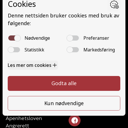
Buss (D)
Buss med henger (DE)
Minibuss (D1)
Minibuss med henger (D1E)
Grunnutdanning Gods (YDG – YSK)
Grunnutdanning Person (YDP – YSK)
YSK Gods etterutdanning (EYDG)
YSK Person etterutdanning (EYDP)
Kontakt
Kontakt oss
Ta førerkort
328 24 340
Priser
post@tungbilskolen.no
Elevside
Ansatte
Følg oss
Kontakt oss
Åpenhetsloven
Angrerett