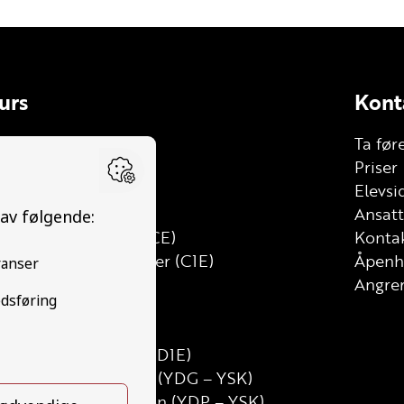
urs
Kont
le
Ta før
lhenger (BE)
Priser
stebil (C)
Elevsi
tt lastebil (C1)
Ansat
stebil med henger (CE)
Kontak
tt lastebil med henger (C1E)
Åpenh
ss (D)
Angrer
uss med henger (DE)
nibuss (D1)
inibuss med henger (D1E)
runnutdanning Gods (YDG – YSK)
runnutdanning Person (YDP – YSK)