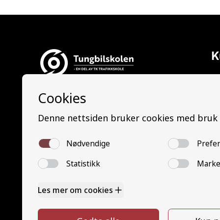
K
Al
Ti
Tungbilskolen AS
La
Tungbilskolen Drammen:
Le
Nedre Eikervei 14, 3045 Drammen
La
Tungbilskolen Sarpsborg:
Le
Opphaugveien 3, 1738 Borgenhaugen
Bu
B
Tungbilskolen Hamar:
Mi
Gjerluvegen 2, 2320 Furnes
M
Tungbilskolen Hønefoss:
G
Hensmoveien 16, 3516 Hønefoss
G