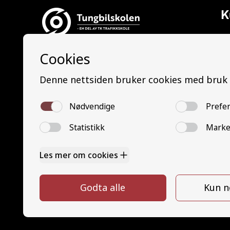
K
Al
Ti
Tungbilskolen AS
La
Tungbilskolen Drammen:
Le
Nedre Eikervei 14, 3045 Drammen
La
Tungbilskolen Sarpsborg:
Le
Opphaugveien 3, 1738 Borgenhaugen
Bu
B
Tungbilskolen Hamar:
Mi
Gjerluvegen 2, 2320 Furnes
M
Tungbilskolen Hønefoss:
G
Hensmoveien 16, 3516 Hønefoss
G
Y
Y