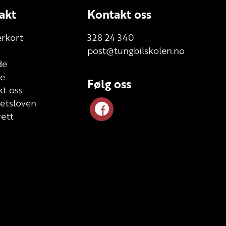
akt
Kontakt oss
erkort
328 24 340
post@tungbilskolen.no
de
te
Følg oss
t oss
etsloven
ett