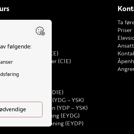
urs
Kont
le
Ta før
lhenger (BE)
Priser
stebil (C)
Elevsi
tt lastebil (C1)
Ansat
stebil med henger (CE)
Kontak
tt lastebil med henger (C1E)
Åpenh
ss (D)
Angrer
uss med henger (DE)
nibuss (D1)
inibuss med henger (D1E)
runnutdanning Gods (YDG – YSK)
runnutdanning Person (YDP – YSK)
SK Gods etterutdanning (EYDG)
SK Person etterutdanning (EYDP)