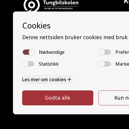
K
Al
Ti
Tungbilskolen AS
La
Tungbilskolen Drammen:
Le
Nedre Eikervei 14, 3045 Drammen
La
Tungbilskolen Sarpsborg:
Le
Opphaugveien 3, 1738 Borgenhaugen
Bu
B
Tungbilskolen Hamar:
Mi
Gjerluvegen 2, 2320 Furnes
M
Tungbilskolen Hønefoss:
G
Hensmoveien 16, 3516 Hønefoss
G
Y
Y