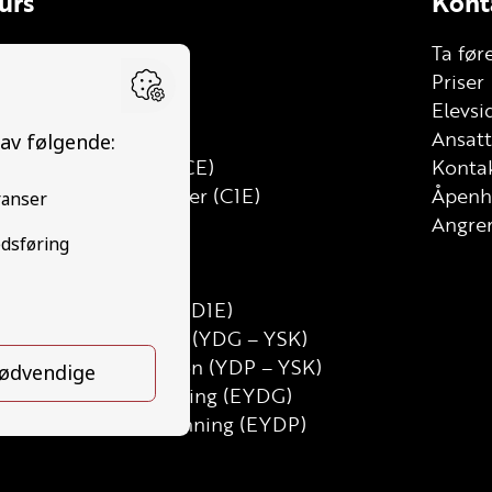
urs
Kont
le
Ta før
lhenger (BE)
Priser
stebil (C)
Elevsi
tt lastebil (C1)
Ansat
stebil med henger (CE)
Kontak
tt lastebil med henger (C1E)
Åpenh
ss (D)
Angrer
uss med henger (DE)
nibuss (D1)
inibuss med henger (D1E)
runnutdanning Gods (YDG – YSK)
runnutdanning Person (YDP – YSK)
SK Gods etterutdanning (EYDG)
SK Person etterutdanning (EYDP)