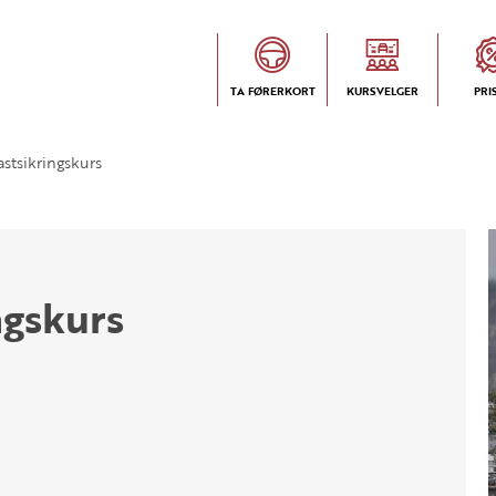
TA FØRERKORT
KURSVELGER
PRI
astsikringskurs
ngskurs