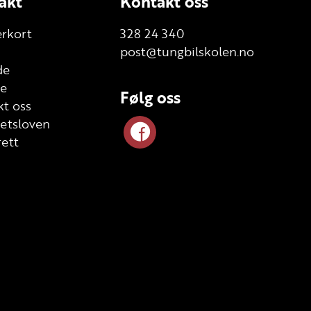
akt
Kontakt oss
erkort
328 24 340
post@tungbilskolen.no
de
te
Følg oss
t oss
etsloven
ett