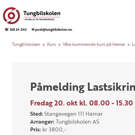
☏ 328 24 340
✉ post@tungbilskolen.no
Tungbilskolen
Kurs
Våre kommende kurs på Hamar
L
Påmelding Lastsikri
Fredag 20. okt kl. 08.00 - 15.30
Sted:
Stangevegen 111 Hamar
Arrangør:
Tungbilskolen AS
Pris:
kr 3800,-