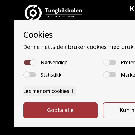
K
Al
Ti
Tungbilskolen AS
La
Tungbilskolen Drammen:
Le
Nedre Eikervei 14, 3045 Drammen
La
Tungbilskolen Sarpsborg:
Le
Opphaugveien 3, 1738 Borgenhaugen
Bu
B
Tungbilskolen Hamar:
Mi
Gjerluvegen 2, 2320 Furnes
M
Tungbilskolen Hønefoss:
G
Hensmoveien 16, 3516 Hønefoss
G
Y
Y