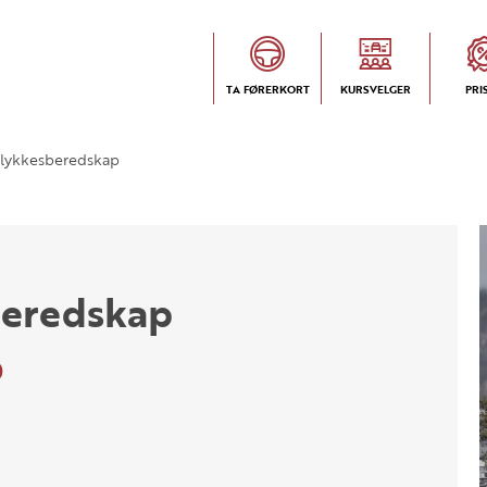
TA FØRERKORT
KURSVELGER
PRI
lykkesberedskap
beredskap
0