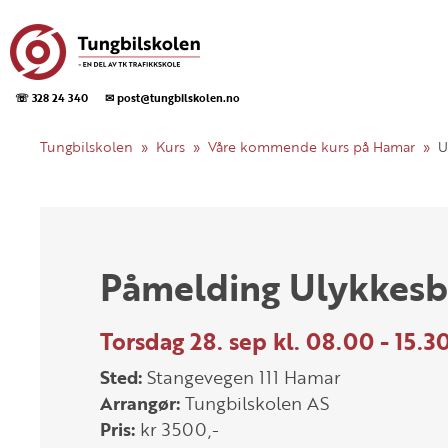
☏ 328 24 340
✉ post@tungbilskolen.no
Tungbilskolen
Kurs
Våre kommende kurs på Hamar
U
Påmelding Ulykkes
Torsdag 28. sep kl. 08.00 - 15.3
Sted:
Stangevegen 111 Hamar
Arrangør:
Tungbilskolen AS
Pris:
kr 3500,-