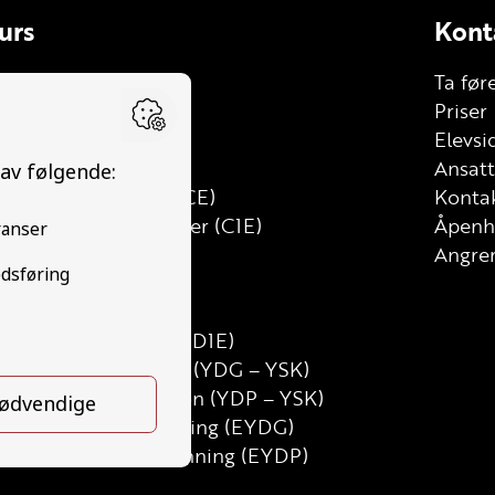
urs
Kont
le
Ta før
lhenger (BE)
Priser
stebil (C)
Elevsi
tt lastebil (C1)
Ansat
stebil med henger (CE)
Kontak
tt lastebil med henger (C1E)
Åpenh
ss (D)
Angrer
uss med henger (DE)
nibuss (D1)
inibuss med henger (D1E)
runnutdanning Gods (YDG – YSK)
runnutdanning Person (YDP – YSK)
SK Gods etterutdanning (EYDG)
SK Person etterutdanning (EYDP)