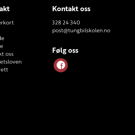
akt
Kontakt oss
erkort
328 24 340
post@tungbilskolen.no
de
te
Følg oss
t oss
etsloven
ett