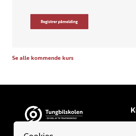
Registrer påmelding
Se alle kommende kurs
K
Al
Ti
Tungbilskolen AS