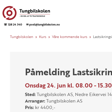
☏ 328 24 340
✉ post@tungbilskolen.no
Tungbilskolen
Kurs
Våre kommende kurs
Lastsikring
Påmelding Lastsikri
Onsdag 24. jun kl. 08.00 - 15.30
Sted:
Tungbilskolen AS, Nedre Eikervei 
Arrangør:
Tungbilskolen AS
Pris:
kr 4400,-