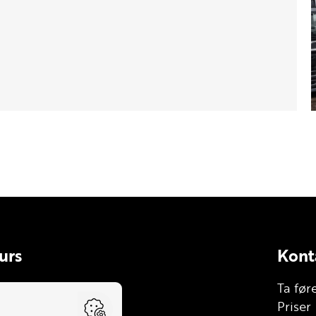
urs
Kont
le
Ta før
lhenger (BE)
Priser