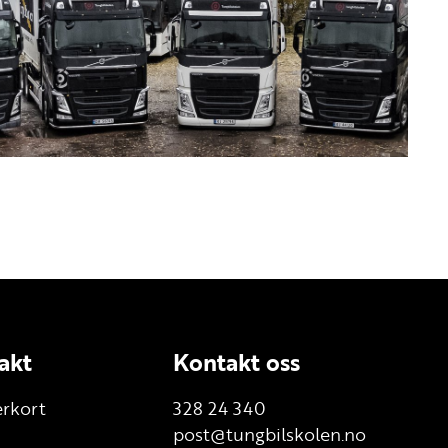
akt
Kontakt oss
erkort
328 24 340
post@tungbilskolen.no