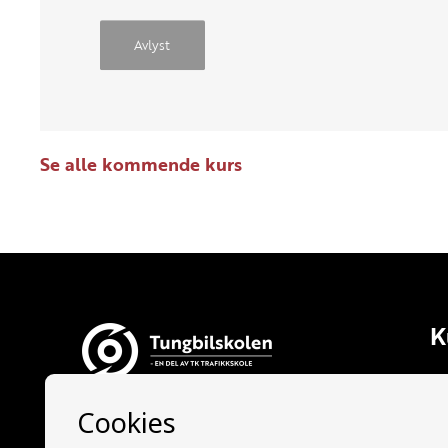
Avlyst
Se alle kommende kurs
K
Al
Ti
Tungbilskolen AS
La
Tungbilskolen Drammen: