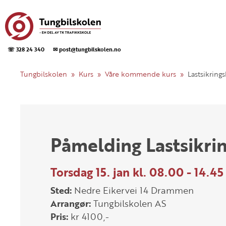
☏ 328 24 340
✉ post@tungbilskolen.no
Tungbilskolen
Kurs
Våre kommende kurs
Lastsikring
Påmelding Lastsikri
Torsdag 15. jan kl. 08.00 - 14.45
Sted:
Nedre Eikervei 14 Drammen
Arrangør:
Tungbilskolen AS
Pris:
kr 4100,-