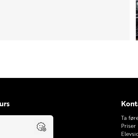
urs
Kont
le
Ta før
lhenger (BE)
Priser
stebil (C)
Elevsi