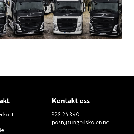
akt
Kontakt oss
erkort
328 24 340
post@tungbilskolen.no
de