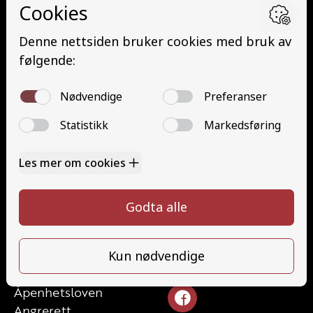
Buss (D)
Buss med henger (DE)
Minibuss (D1)
Minibuss med henger (D1E)
Grunnutdanning Gods (YDG – YSK)
Grunnutdanning Person (YDP – YSK)
YSK Gods etterutdanning (EYDG)
YSK Person etterutdanning (EYDP)
Kontakt
Kontakt oss
Ta førerkort
328 24 340
Priser
post@tungbilskolen.no
Elevside
Ansatte
Følg oss
Kontakt oss
Åpenhetsloven
Angrerett