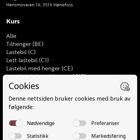
Hensmoveien 16, 3516 Hønefoss
Kurs
Alle
Tilhenger (BE)
Lastebil (C)
Lett lastebil (C1)
Lastebil med henger (CE)
Lett lastebil med henger (C1E)
Buss (D)
Buss med henger (DE)
Minibuss (D1)
Minibuss med henger (D1E)
Grunnutdanning Gods (YDG – YSK)
Grunnutdanning Person (YDP – YSK)
YSK Gods etterutdanning (EYDG)