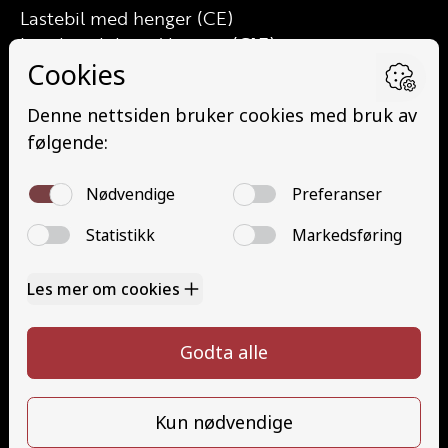
Lastebil med henger (CE)
Lett lastebil med henger (C1E)
Buss (D)
Buss med henger (DE)
Minibuss (D1)
Minibuss med henger (D1E)
Grunnutdanning Gods (YDG – YSK)
Grunnutdanning Person (YDP – YSK)
YSK Gods etterutdanning (EYDG)
YSK Person etterutdanning (EYDP)
Kontakt
Kontakt oss
Ta førerkort
328 24 340
Priser
post@tungbilskolen.no
Elevside
Ansatte
Følg oss