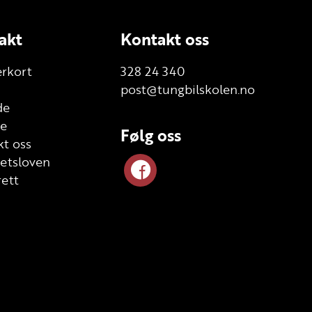
akt
Kontakt oss
erkort
328 24 340
post@tungbilskolen.no
de
te
Følg oss
t oss
etsloven
ett