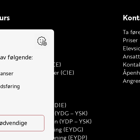
urs
Kont
le
Ta før
lhenger (BE)
Priser
stebil (C)
Elevsi
tt lastebil (C1)
Ansat
stebil med henger (CE)
Kontak
tt lastebil med henger (C1E)
Åpenh
ss (D)
Angrer
uss med henger (DE)
nibuss (D1)
inibuss med henger (D1E)
runnutdanning Gods (YDG – YSK)
runnutdanning Person (YDP – YSK)
SK Gods etterutdanning (EYDG)
SK Person etterutdanning (EYDP)