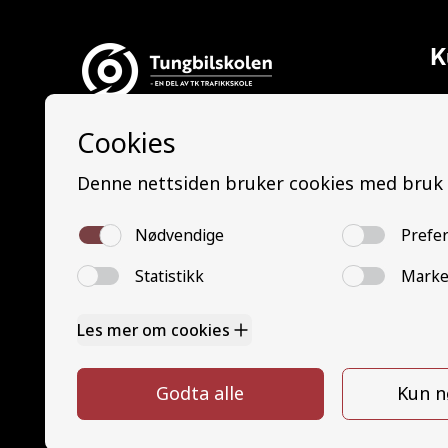
K
Al
Ti
Tungbilskolen AS
La
Tungbilskolen Drammen:
Le
Nedre Eikervei 14, 3045 Drammen
La
Tungbilskolen Sarpsborg:
Le
Opphaugveien 3, 1738 Borgenhaugen
Bu
B
Tungbilskolen Hamar:
Mi
Gjerluvegen 2, 2320 Furnes
M
Tungbilskolen Hønefoss:
G
Hensmoveien 16, 3516 Hønefoss
G
Y
Y