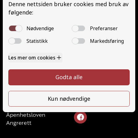
Minibuss (D1)
Minibuss med henger (D1E)
Grunnutdanning Gods (YDG – YSK)
Grunnutdanning Person (YDP – YSK)
YSK Gods etterutdanning (EYDG)
YSK Person etterutdanning (EYDP)
Kontakt
Kontakt oss
Ta førerkort
328 24 340
Priser
post@tungbilskolen.no
Elevside
Ansatte
Følg oss
Kontakt oss
Åpenhetsloven
Angrerett