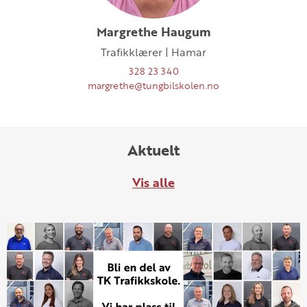
Margrethe Haugum
Trafikklærer | Hamar
328 23 340
margrethe@tungbilskolen.no
Aktuelt
Vis alle