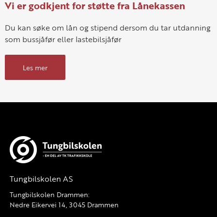
Vi er godkjent for støtte fra Lånekassen
Du kan søke om lån og stipend dersom du tar utdanning
som bussjåfør eller lastebilsjåfør
Les mer
Tungbilskolen AS
Tungbilskolen Drammen:
Nedre Eikervei 14, 3045 Drammen