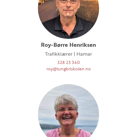
Roy-Børre Henriksen
Trafikklærer | Hamar
328 23 340
roy@tungbilskolen.no