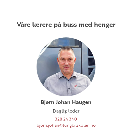
Våre lærere på buss med henger
Bjørn Johan Haugen
Daglig leder
328 24 340
bjorn.johan@tungbilskolen.no