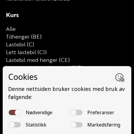
Kurs
Alle
Tilhenger (BE)
Lastebil (C)
Lett lastebil (C1)
Lastebil med henger (CE)
Lett lastebil med henger (C1E)
Buss (D)
Buss med henger (DE)
Minibuss (D1)
Minibuss med henger (D1E)
Grunnutdanning Gods (YDG – YSK)
Grunnutdanning Person (YDP – YSK)
YSK Gods etterutdanning (EYDG)
YSK Person etterutdanning (EYDP)